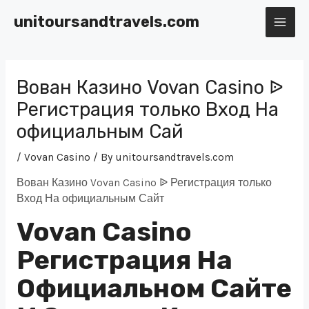
Skip
unitoursandtravels.com
to
MAI
content
ME
Вован Казино Vovan Casino ᐉ
Регистрация только Вход На
официальным Сай
/
Vovan Casino
/ By
unitoursandtravels.com
Вован Казино Vovan Casino ᐉ Регистрация только
Вход На официальным Сайт
Vovan Casino
Регистрация На
Официальном Сайте