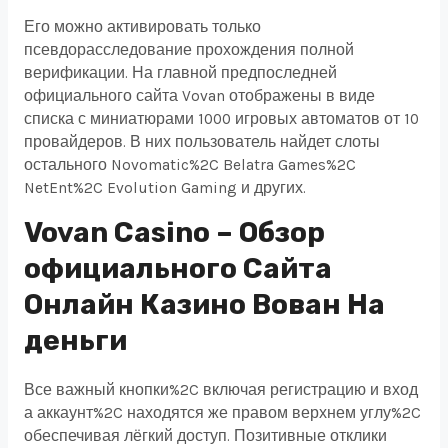
Его можно активировать только
псевдорасследование прохождения полной
верификации. На главной предпоследней
официального сайта Vovan отображены в виде
списка с миниатюрами 1000 игровых автоматов от 10
провайдеров. В них пользователь найдет слоты
остального Novomatic%2C Belatra Games%2C
NetEnt%2C Evolution Gaming и других.
Vovan Casino – Обзор
официального Сайта
Онлайн Казино Вован На
деньги
Все важный кнопки%2C включая регистрацию и вход
а аккаунт%2C находятся же правом верхнем углу%2C
обеспечивая лёгкий доступ. Позитивные отклики