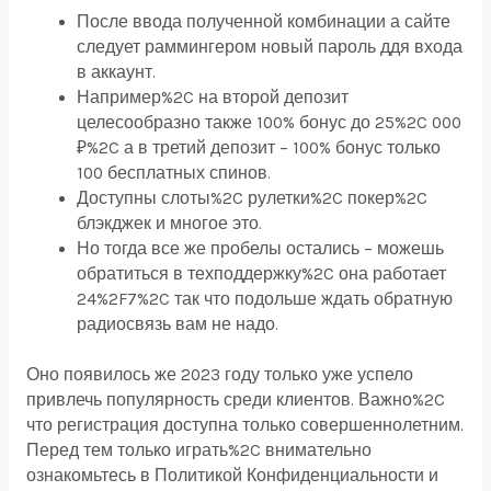
После ввода полученной комбинации а сайте
следует раммингером новый пароль ддя входа
в аккаунт.
Например%2C на второй депозит
целесообразно также 100% бонус до 25%2C 000
₽%2C а в третий депозит – 100% бонус только
100 бесплатных спинов.
Доступны слоты%2C рулетки%2C покер%2C
блэкджек и многое это.
Но тогда все же пробелы остались – можешь
обратиться в техподдержку%2C она работает
24%2F7%2C так что подольше ждать обратную
радиосвязь вам не надо.
Оно появилось же 2023 году только уже успело
привлечь популярность среди клиентов. Важно%2C
что регистрация доступна только совершеннолетним.
Перед тем только играть%2C внимательно
ознакомьтесь в Политикой Конфиденциальности и