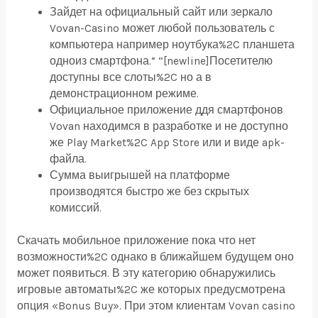
Зайдет на официальный сайт или зеркало
Vovan-Casino может любой пользователь с
компьютера например ноутбука%2C планшета
одноиз смартфона.” “[newline]Посетителю
доступны все слоты%2C но а в
демонстрационном режиме.
Официальное приложение ддя смартфонов
Vovan находимся в разработке и не доступно
же Play Market%2C App Store или и виде apk-
файла.
Сумма выигрышей на платформе
производятся быстро же без скрытых
комиссий.
Скачать мобильное приложение пока что нет
возможности%2C однако в ближайшем будущем оно
может появиться. В эту категорию обнаружились
игровые автоматы%2C же которых предусмотрена
опция «Bonus Buy». При этом клиентам Vovan casino