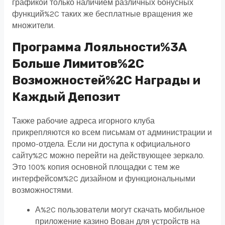
графикой только наличием различных бонусных
функций%2C таких же бесплатные вращения же
множители.
Программа Лояльности%3A
Больше Лимитов%2C
Возможностей%2C Награды и
Каждый Депозит
Также рабочие адреса игорного клуба
прикрепляются ко всем письмам от администрации и
промо-отдела. Если ни доступа к официального
сайту%2C можно перейти на действующее зеркало.
Это 100% копия основной площадки с тем же
интерфейсом%2C дизайном и функциональными
возможностями.
А%2C пользователи могут скачать мобильное
приложение казино Вован для устройств на