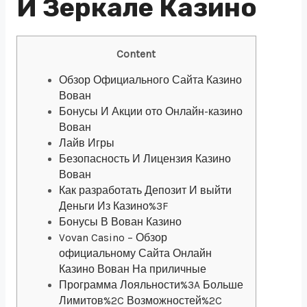
И Зеркале Казино
Content
Обзор Официального Сайта Казино
Вован
Бонусы И Акции ото Онлайн-казино
Вован
Лайв Игры
Безопасность И Лицензия Казино
Вован
Как разработать Депозит И выйти
Деньги Из Казино%3F
Бонусы В Вован Казино
Vovan Casino – Обзор
официальному Сайта Онлайн
Казино Вован На приличные
Программа Лояльности%3A Больше
Лимитов%2C Возможностей%2C