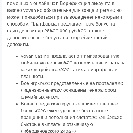
помощью в онлайн чат. Верификация аккаунта в
казино Vovan но обязательна для конца игры%2C но
может понадобиться при выводе денег некоторыми
способом. Платформа предлагает 100% бонус на
один депозит до 25%2C 000 руб.%2C а также
дополнительные бонусы на второй же третий
депозиты.
Vovan Casino предлагает оптимизированную
мобильную версию%2C позволявшие играть на
каких устройствах%2C таких а смартфоны и
планшеты.
Все игры%2C представленные на портале%2C
лицензионные%2C оснащены генератором
случайных чисел.
Вован предложил крупные приветственные
бонусы%2C еженедельные бесплатные
вращения и пополнения счета%2C кэшбэк%2C
быстрые выплаты и отзывчивую
либердановского 24%2F7.