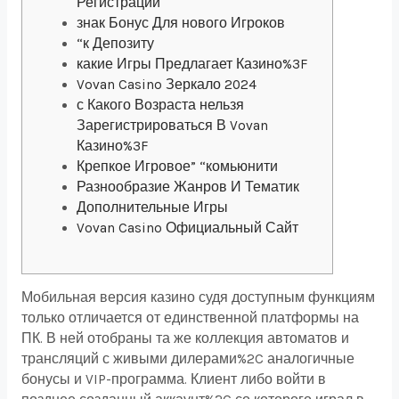
Регистрации
знак Бонус Для нового Игроков
“к Депозиту
какие Игры Предлагает Казино%3F
Vovan Casino Зеркало 2024
с Какого Возраста нельзя
Зарегистрироваться В Vovan
Казино%3F
Крепкое Игровое” “комьюнити
Разнообразие Жанров И Тематик
Дополнительные Игры
Vovan Casino Официальный Сайт
Мобильная версия казино судя доступным функциям
только отличается от единственной платформы на
ПК. В ней отобраны та же коллекция автоматов и
трансляций с живыми дилерами%2C аналогичные
бонусы и VIP-программа. Клиент либо войти в