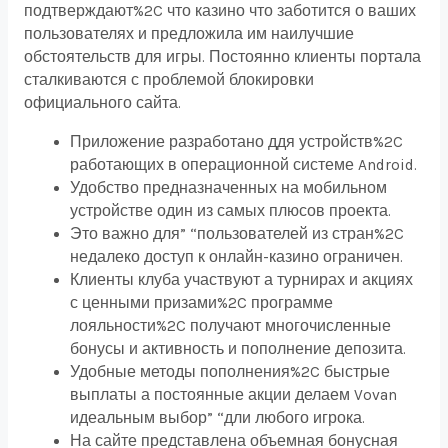
подтверждают%2C что казино что заботится о ваших
пользователях и предложила им наилучшие
обстоятельств для игры. Постоянно клиенты портала
сталкиваются с проблемой блокировки
официального сайта.
Приложение разработано ддя устройств%2C
работающих в операционной системе Android.
Удобство предназначенных на мобильном
устройстве один из самых плюсов проекта.
Это важно для” “пользователей из стран%2C
недалеко доступ к онлайн-казино ограничен.
Клиенты клуба участвуют а турнирах и акциях
с ценными призами%2C программе
лояльности%2C получают многочисленные
бонусы и активность и пополнение депозита.
Удобные методы пополнения%2C быстрые
выплаты а постоянные акции делаем Vovan
идеальным выбор” “дли любого игрока.
На сайте представлена объемная бонусная