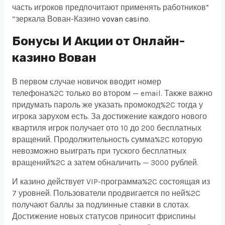
часть игроков предпочитают применять работников”
“зеркала Вован-Казино
vovan casino
.
Бонусы И Акции от Онлайн-
казино Вован
В первом случае новичок вводит номер
телефона%2C только во втором — email. Также важно
придумать пароль же указать промокод%2C тогда у
игрока зарухом есть. За достижение каждого нового
квартиля игрок получает ото 10 до 200 бесплатных
вращений. Продолжительность сумма%2C которую
невозможно выиграть при туского бесплатных
вращений%2C а затем обналичить — 3000 рублей.
И казино действует VIP-программа%2C состоящая из
7 уровней. Пользователи продвигается по ней%2C
получают баллы за подлинные ставки в слотах.
Достижение новых статусов приносит фриспины