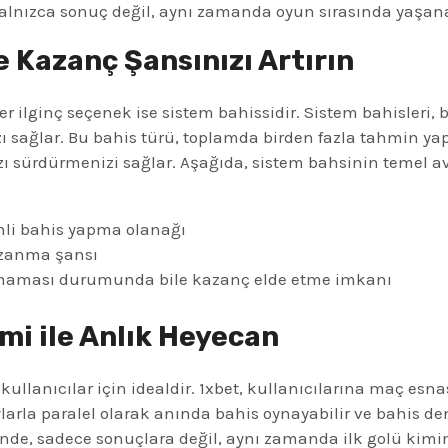
yalnızca sonuç değil, aynı zamanda oyun sırasında yaşana
e Kazanç Şansınızı Artırın
r ilginç seçenek ise sistem bahissidir. Sistem bahisleri, 
ı sağlar. Bu bahis türü, toplamda birden fazla tahmin ya
zı sürdürmenizi sağlar. Aşağıda, sistem bahsinin temel a
nli bahis yapma olanağı
azanma şansı
maması durumunda bile kazanç elde etme imkanı
mi ile Anlık Heyecan
kullanıcılar için idealdir. 1xbet, kullanıcılarına maç esn
larla paralel olarak anında bahis oynayabilir ve bahis d
yesinde, sadece sonuçlara değil, aynı zamanda ilk golü k