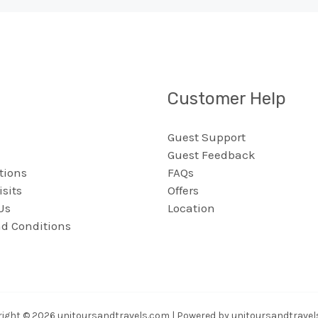
Customer Help
Guest Support
Guest Feedback
tions
FAQs
sits
Offers
Us
Location
d Conditions
ight © 2026 unitoursandtravels.com | Powered by unitoursandtrave