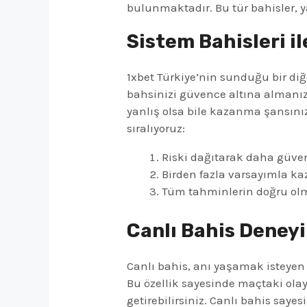
bulunmaktadır. Bu tür bahisler, 
Sistem Bahisleri il
1xbet Türkiye’nin sunduğu bir diğe
bahsinizi güvence altına almanız
yanlış olsa bile kazanma şansını
sıralıyoruz:
Riski dağıtarak daha güve
Birden fazla varsayımla k
Tüm tahminlerin doğru ol
Canlı Bahis Deneyi
Canlı bahis, anı yaşamak isteyen 
Bu özellik sayesinde maçtaki olay
getirebilirsiniz. Canlı bahis sa