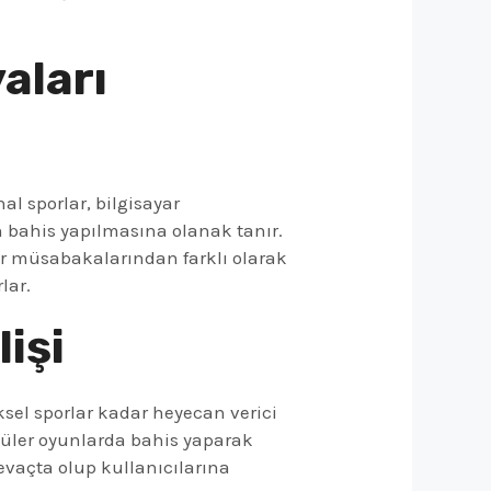
aları
al sporlar, bilgisayar
 bahis yapılmasına olanak tanır.
por müsabakalarından farklı olarak
lar.
işi
eksel sporlar kadar heyecan verici
opüler oyunlarda bahis yaparak
revaçta olup kullanıcılarına