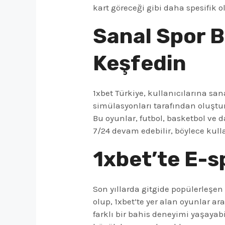
kart göreceği gibi daha spesifik o
Sanal Spor Ba
Keşfedin
1xbet Türkiye, kullanıcılarına san
simülasyonları tarafından oluştu
Bu oyunlar, futbol, basketbol ve d
7/24 devam edebilir, böylece kulla
1xbet’te E-s
Son yıllarda gitgide popülerleşen 
olup, 1xbet’te yer alan oyunlar ar
farklı bir bahis deneyimi yaşayabi