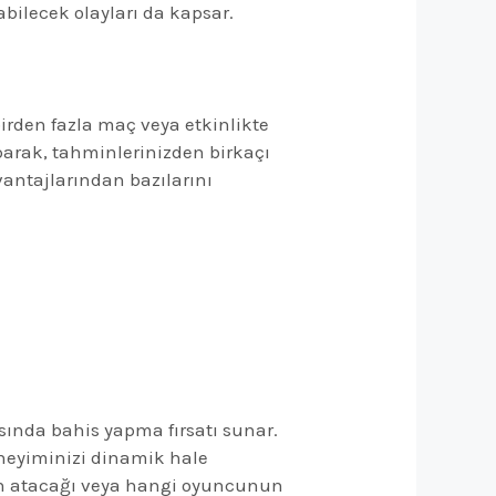
bilecek olayları da kapsar.
birden fazla maç veya etkinlikte
parak, tahminlerinizden birkaçı
vantajlarından bazılarını
asında bahis yapma fırsatı sunar.
eneyiminizi dinamik hale
imin atacağı veya hangi oyuncunun