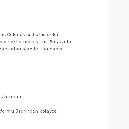
unar. Geleneksel bahislerden
li seçenekler mevcuttur. Bu yazıda
htarları olabilir. Her bahis
is türüdür.
atformu üzerinden kolayca