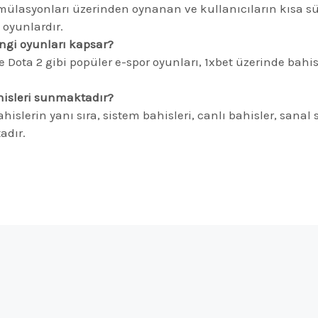
simülasyonları üzerinden oynanan ve kullanıcıların kısa 
oyunlardır.
angi oyunları kapsar?
 Dota 2 gibi popüler e-spor oyunları, 1xbet üzerinde bahi
ahisleri sunmaktadır?
hislerin yanı sıra, sistem bahisleri, canlı bahisler, sanal 
adır.