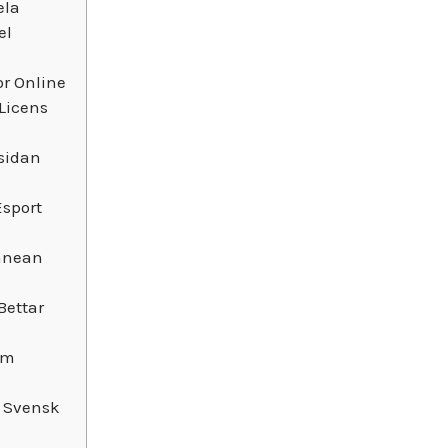
ela
el
or Online
 Licens
lsidan
Esport
ranean
Bettar
Om
f Svensk