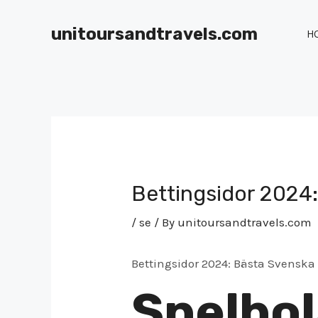
Skip
to
unitoursandtravels.com
H
content
Bettingsidor 2024:
/
se
/ By
unitoursandtravels.com
Bettingsidor 2024: Bästa Svenska
Spelbo