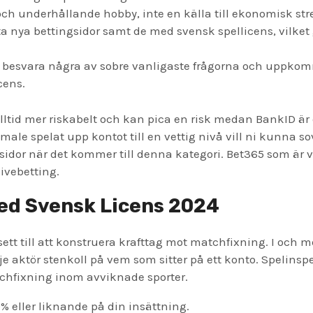
 och underhållande hobby, inte en källa till ekonomisk str
a nya bettingsidor samt de med svensk spellicens, vilke
 att besvara några av sobre vanligaste frågorna och uppk
cens.
tid mer riskabelt och kan pica en risk medan BankID är 
male spelat upp kontot till en vettig nivå vill ni kunna so
gsidor när det kommer till denna kategori. Bet365 som är 
livebetting.
ed Svensk Licens 2024
tt till att konstruera krafttag mot matchfixning. I och 
je aktör stenkoll på vem som sitter på ett konto. Spelin
hfixning inom avviknade sporter.
% eller liknande på din insättning.