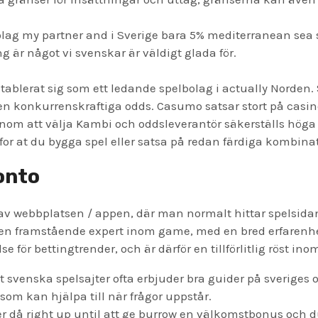
lag my partner and i Sverige bara 5% mediterranean sea s
 är något vi svenskar är väldigt glada för.
blerat sig som ett ledande spelbolag i actually Norden. Sp
gen konkurrenskraftiga odds. Casumo satsar stort på casi
nom att välja Kambi och oddsleverantör säkerställs höga
for at du bygga spel eller satsa på redan färdiga kombina
onto
av webbplatsen / appen, där man normalt hittar spelsidan
r en framstående expert inom game, med en bred erfarenh
se för bettingtrender, och är därför en tillförlitlig röst i
tt svenska spelsajter ofta erbjuder bra guider på sverige
om kan hjälpa till när frågor uppstår.
er då right up until att ge burrow en välkomstbonus och du