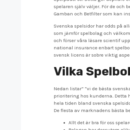
spelaren själv väljer. För de och 
Gamban och Betfilter som kan ins
Svenska spelsidor har odds på al
som jämför spelbolag och välkoms
och förser våra läsare scientif 
national insurance enbart spelbo
svensk licens är sobre viktig aspe
Vilka Spelbo
Nedan listar” “vi de bästa svensk
prioritering hos kunderna. Detta h
hela tiden bland svenska spelsido
De flesta av marknadens bästa bet
Allt det är bra för oss spela
Bolagen har dessutom olika