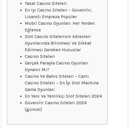
Yasal Casino Siteleri
En Iyi Casino Siteleri – Güvenilir,
Lisanslı Empieza Popüler
Mobil Casino Oyunları: Her Yerden
Eğlence
Slot Casino Sitelerinin Adresleri
Oyunlarında Bilinmesi Ve Dikkat
Edilmesi Gereken Hususlar
Casino Siteleri
Gerçek Parayla Casino Oyunları
Oynanır Mı?
Casino Ve Bahis Siteleri – Canlı
Casino Siteleri – En İyi Slot Machine
Game Oyunları
En Yeni Ve Yenilikçi Slot Siteleri 2024
Güvenilir Casino Siteleri 2024
(güncel)