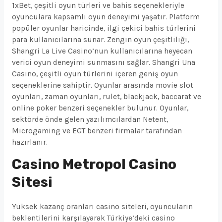
1xBet, çeşitli oyun türleri ve bahis seçenekleriyle
oyunculara kapsamlı oyun deneyimi yaşatır. Platform
popüler oyunlar haricinde, ilgi çekici bahis türlerini
para kullanıcılarına sunar. Zengin oyun çeşitliliği,
Shangri La Live Casino’nun kullanıcılarına heyecan
verici oyun deneyimi sunmasını sağlar. Shangri Una
Casino, çeşitli oyun türlerini içeren geniş oyun
seçeneklerine sahiptir. Oyunlar arasında movie slot
oyunları, zaman oyunları, rulet, blackjack, baccarat ve
online poker benzeri seçenekler bulunur. Oyunlar,
sektörde önde gelen yazılımcılardan Netent,
Microgaming ve EGT benzeri firmalar tarafından
hazırlanır.
Casino Metropol Casino
Sitesi
Yüksek kazanç oranları casino siteleri, oyuncuların
beklentilerini karşılayarak Türkiye’deki casino