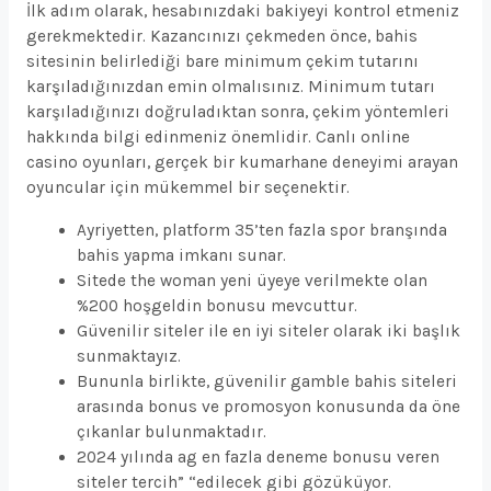
İlk adım olarak, hesabınızdaki bakiyeyi kontrol etmeniz
gerekmektedir. Kazancınızı çekmeden önce, bahis
sitesinin belirlediği bare minimum çekim tutarını
karşıladığınızdan emin olmalısınız. Minimum tutarı
karşıladığınızı doğruladıktan sonra, çekim yöntemleri
hakkında bilgi edinmeniz önemlidir. Canlı online
casino oyunları, gerçek bir kumarhane deneyimi arayan
oyuncular için mükemmel bir seçenektir.
Ayriyetten, platform 35’ten fazla spor branşında
bahis yapma imkanı sunar.
Sitede the woman yeni üyeye verilmekte olan
%200 hoşgeldin bonusu mevcuttur.
Güvenilir siteler ile en iyi siteler olarak iki başlık
sunmaktayız.
Bununla birlikte, güvenilir gamble bahis siteleri
arasında bonus ve promosyon konusunda da öne
çıkanlar bulunmaktadır.
2024 yılında ag en fazla deneme bonusu veren
siteler tercih” “edilecek gibi gözüküyor.