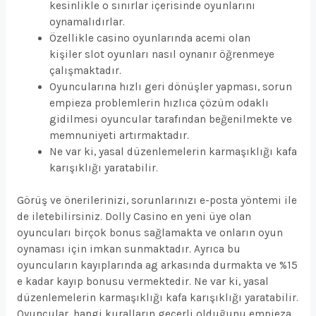
kesinlikle o sınırlar içerisinde oyunlarını
oynamalıdırlar.
Özellikle casino oyunlarında acemi olan
kişiler slot oyunları nasıl oynanır öğrenmeye
çalışmaktadır.
Oyuncularına hızlı geri dönüşler yapması, sorun
empieza problemlerin hızlıca çözüm odaklı
gidilmesi oyuncular tarafından beğenilmekte ve
memnuniyeti artırmaktadır.
Ne var ki, yasal düzenlemelerin karmaşıklığı kafa
karışıklığı yaratabilir.
Görüş ve önerilerinizi, sorunlarınızı e-posta yöntemi ile
de iletebilirsiniz. Dolly Casino en yeni üye olan
oyuncuları birçok bonus sağlamakta ve onların oyun
oynaması için imkan sunmaktadır. Ayrıca bu
oyuncuların kayıplarında ag arkasında durmakta ve %15
e kadar kayıp bonusu vermektedir. Ne var ki, yasal
düzenlemelerin karmaşıklığı kafa karışıklığı yaratabilir.
Oyuncular, hangi kuralların geçerli olduğunu empieza