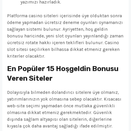
yazımızı hazırladık.
Platforma casino siteleri içerisinde üye olduktan sonra
ödeme yapmadan ücretsiz deneme oyunları oynamanızı
sağlayan sistemi bulunur. Ayriyetten, hoş geldin
bonusu haricinde, yeni slot oyunları yayınlandığı zaman
ücretsiz rotate hakkı içeren teklifleri bulunur. Casino
slot sitesi seçilirken bilhassa dikkat etmeniz gereken
kriterler olacaktır.
En Popüler 15 Hoşgeldin Bonusu
Veren Siteler
Dolayısıyla bilmeden dolandırıcı sitelere üye olmanız,
yatırımlarınızın yok olmasına sebep olacaktır. Kısacası
web-site seçimi yapmadan önce mutlaka güvenlikli
olmasına dikkat etmeniz gerekmektedir. Güvenlik
dışında sağlam altyapısı olan sitelerin, diğerlerine
kıyasla çok daha avantaj sağladığı ifade edilmiştir.