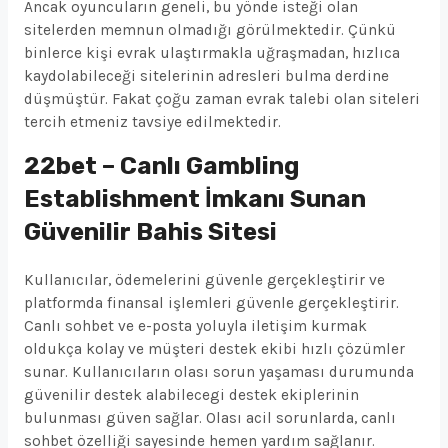
Ancak oyuncuların geneli, bu yönde isteği olan
sitelerden memnun olmadığı görülmektedir. Çünkü
binlerce kişi evrak ulaştırmakla uğraşmadan, hızlıca
kaydolabileceği sitelerinin adresleri bulma derdine
düşmüştür. Fakat çoğu zaman evrak talebi olan siteleri
tercih etmeniz tavsiye edilmektedir.
22bet – Canlı Gambling
Establishment İmkanı Sunan
Güvenilir Bahis Sitesi
Kullanıcılar, ödemelerini güvenle gerçekleştirir ve
platformda finansal işlemleri güvenle gerçekleştirir.
Canlı sohbet ve e-posta yoluyla iletişim kurmak
oldukça kolay ve müşteri destek ekibi hızlı çözümler
sunar. Kullanıcıların olası sorun yaşaması durumunda
güvenilir destek alabilecegi destek ekiplerinin
bulunması güven sağlar. Olası acil sorunlarda, canlı
sohbet özelliği sayesinde hemen yardım sağlanır.