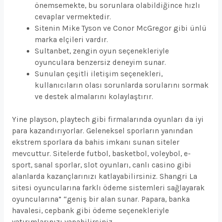
önemsemekte, bu sorunlara olabildiğince hızlı
cevaplar vermektedir.
Sitenin Mike Tyson ve Conor McGregor gibi ünlü
marka elçileri vardır.
Sultanbet, zengin oyun seçenekleriyle
oyunculara benzersiz deneyim sunar.
Sunulan çeşitli iletişim seçenekleri,
kullanıcıların olası sorunlarda sorularını sormak
ve destek almalarını kolaylaştırır.
Yine playson, playtech gibi firmalarında oyunları da iyi
para kazandırıyorlar. Geleneksel sporların yanından
ekstrem sporlara da bahis imkanı sunan siteler
mevcuttur. Sitelerde futbol, basketbol, voleybol, e-
sport, sanal sporlar, slot oyunları, canlı casino gibi
alanlarda kazançlarınızı katlayabilirsiniz. Shangri La
sitesi oyuncularına farklı ödeme sistemleri sağlayarak
oyuncularına” “geniş bir alan sunar. Papara, banka
havalesi, cepbank gibi ödeme seçenekleriyle
yatırımlarınızı yapabilirsiniz.