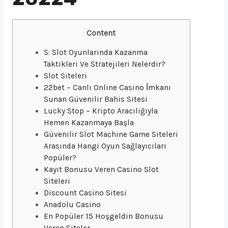
Content
S: Slot Oyunlarında Kazanma
Taktikleri Ve Stratejileri Nelerdir?
Slot Siteleri
22bet – Canlı Online Casino İmkanı
Sunan Güvenilir Bahis Sitesi
Lucky Stop – Kripto Aracılığıyla
Hemen Kazanmaya Başla
Güvenilir Slot Machine Game Siteleri
Arasında Hangi Oyun Sağlayıcıları
Popüler?
Kayıt Bonusu Veren Casino Slot
Siteleri
Discount Casino Sitesi
Anadolu Casino
En Popüler 15 Hoşgeldin Bonusu