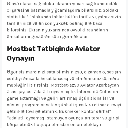
Əlavə olaraq sağ bloku ekranın yuxarı sağ küncündəki
x işarəsinə basmaqla yığcamlaşdıra bilərsiniz. Soldakı
statistika” “blokunda tablar bütün tariflərə, yalnız sizin
tariflərinizə və ən son yüksək ödənişlərə baxa
bilərsiniz. Ekranın yuxarısında əvvəlki raundların
əmsallarını göstərən sətri görmək olar.
Mostbet Tətbiqində Aviator
Oynayın
Əgər siz mərcinizi sata bilmisinizsə, o zaman o, satışın
edildiyi əmsalla hesablanacaq və etməmisinizsə, mərc
məbləğini itirirsiniz. Mostbet-az90 Aviator Azerbaycan
əsas qaydası ədalətli oynamaqdır. İnternetdə Collision
game axtarmağı və gəliri artırmaq üçün siqnallar və
xüsusi proqramlar satan şübhəli şəxslərə etibar etməyi
qətiliklə tövsiyə etmirik. Bukmeker kontor dərhal”
“ədalətli oynamaq istəməyən oyunçuları tapır və girişi
bərpa etmək hüququ olmadan onları bloklayır.