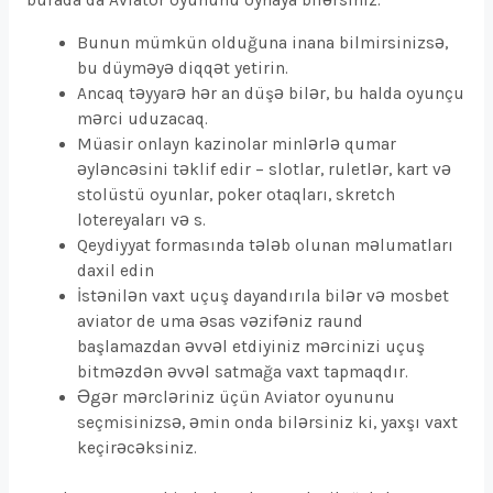
burada da Aviator oyununu oynaya bilərsiniz.
Bunun mümkün olduğuna inana bilmirsinizsə,
bu düyməyə diqqət yetirin.
Ancaq təyyarə hər an düşə bilər, bu halda oyunçu
mərci uduzacaq.
Müasir onlayn kazinolar minlərlə qumar
əyləncəsini təklif edir – slotlar, ruletlər, kart və
stolüstü oyunlar, poker otaqları, skretch
lotereyaları və s.
Qeydiyyat formasında tələb olunan məlumatları
daxil edin
İstənilən vaxt uçuş dayandırıla bilər və mosbet
aviator de uma əsas vəzifəniz raund
başlamazdan əvvəl etdiyiniz mərcinizi uçuş
bitməzdən əvvəl satmağa vaxt tapmaqdır.
Əgər mərcləriniz üçün Aviator oyununu
seçmisinizsə, əmin onda bilərsiniz ki, yaxşı vaxt
keçirəcəksiniz.