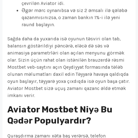
çevrilən Aviator idi.
Əgər mərc oynanıbsa və siz 2 əmsalı ilə qələbə
qazanmısınızsa, o zaman bankın 1%-i ilə yeni
raund başlayın.
Sağda daha da yuxarıda isə oyunun təsviri olan tab,
balansın göstərildiyi pəncərə, eləcə də səs və
animasiya parametrləri olan açılan menyunu görmək
olar. Sizin üçün rahat olan istənilən brauzerdə rəsmi
Mostbet veb-saytını açın Qeydiyyat formasında tələb
olunan məlumatları daxil edin Təyyarə havaya qaldıqda
oyun başlayır, təyyarə yoxa çıxdıqda isə oyun başa çatır.
Aviator Mostbet sizə uçuş zamanı qazanc əldə etmək
imkanı verir.
Aviator Mostbet Niyə Bu
Qədər Populyardır?
Quraşdırma zamanı xəta baş verərsə, telefon