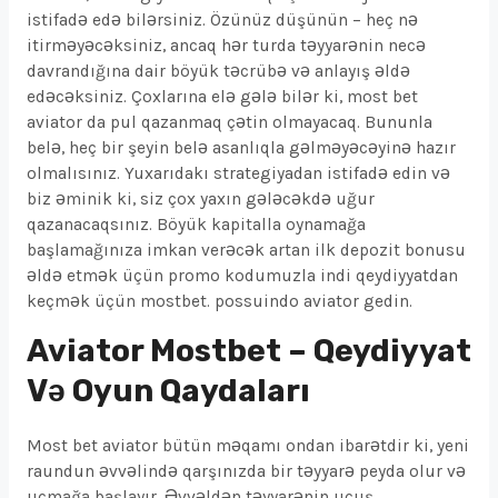
istifadə edə bilərsiniz. Özünüz düşünün – heç nə
itirməyəcəksiniz, ancaq hər turda təyyarənin necə
davrandığına dair böyük təcrübə və anlayış əldə
edəcəksiniz. Çoxlarına elə gələ bilər ki, most bet
aviator da pul qazanmaq çətin olmayacaq. Bununla
belə, heç bir şeyin belə asanlıqla gəlməyəcəyinə hazır
olmalısınız. Yuxarıdakı strategiyadan istifadə edin və
biz əminik ki, siz çox yaxın gələcəkdə uğur
qazanacaqsınız. Böyük kapitalla oynamağa
başlamağınıza imkan verəcək artan ilk depozit bonusu
əldə etmək üçün promo kodumuzla indi qeydiyyatdan
keçmək üçün mostbet. possuindo aviator gedin.
Aviator Mostbet – Qeydiyyat
Və Oyun Qaydaları
Most bet aviator bütün məqamı ondan ibarətdir ki, yeni
raundun əvvəlində qarşınızda bir təyyarə peyda olur və
uçmağa başlayır. Əvvəldən təyyarənin uçuş