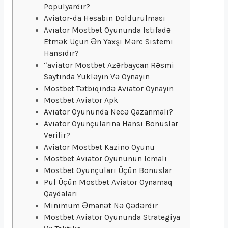
Populyardır?
Aviator-da Hesabın Doldurulması
Aviator Mostbet Oyununda Istifadə
Etmək Üçün Ən Yaxşı Mərc Sistemi
Hansıdır?
“aviator Mostbet Azərbaycan Rəsmi
Saytında Yükləyin Və Oynayın
Mostbet Tətbiqində Aviator Oynayın
Mostbet Aviator Apk
Aviator Oyununda Necə Qazanmalı?
Aviator Oyunçularına Hansı Bonuslar
Verilir?
Aviator Mostbet Kazino Oyunu
Mostbet Aviator Oyununun Icmalı
Mostbet Oyunçuları Üçün Bonuslar
Pul Üçün Mostbet Aviator Oynamaq
Qaydaları
Minimum Əmanət Nə Qədərdir
Mostbet Aviator Oyununda Strategiya