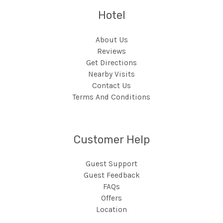
Hotel
About Us
Reviews
Get Directions
Nearby Visits
Contact Us
Terms And Conditions
Customer Help
Guest Support
Guest Feedback
FAQs
Offers
Location