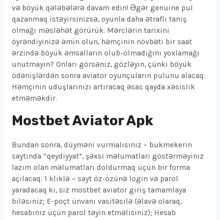
və böyük qələbələrə davam edin! Əgər genuine pul
qazanmaq istəyirsinizsə, oyunla daha ətraflı tanış
olmağı məsləhət görürük. Mərclərin tarixini
öyrəndiyinizə əmin olun, həmçinin növbəti bir saat
ərzində böyük əmsalların olub-olmadığını yoxlamağı
unutmayın? Onları görsəniz, gözləyin, çünki böyük
ödənişlərdən sonra aviator oyunçuların pulunu alacaq.
Həmçinin uduşlarınızı artıracaq əsas qayda xəsislik
etməməkdir.
Mostbet Aviator Apk
Bundan sonra, düyməni vurmalısınız – bukmekerin
saytında “qeydiyyat”, şəxsi məlumatları göstərməyiniz
lazım olan məlumatları doldurmaq üçün bir forma
açılacaq. 1 kliklə – sayt öz-özünə login və parol
yaradacaq ki, siz mostbet aviator giriş tamamlaya
biləsiniz; E-poçt ünvanı vasitəsilə (əlavə olaraq,
hesabınız üçün parol təyin etməlisiniz); Hesab