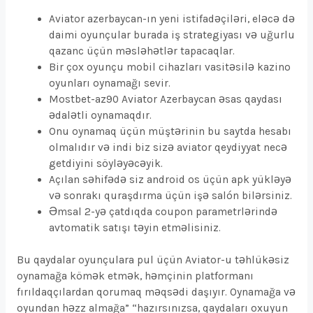
Aviator azerbaycan-ın yeni istifadəçiləri, eləcə də
daimi oyunçular burada iş strategiyası və uğurlu
qazanc üçün məsləhətlər tapacaqlar.
Bir çox oyunçu mobil cihazları vasitəsilə kazino
oyunları oynamağı sevir.
Mostbet-az90 Aviator Azerbaycan əsas qaydası
ədalətli oynamaqdır.
Onu oynamaq üçün müştərinin bu saytda hesabı
olmalıdır və indi biz sizə aviator qeydiyyat necə
getdiyini söyləyəcəyik.
Açılan səhifədə siz android os üçün apk yükləyə
və sonrakı quraşdırma üçün işə salón bilərsiniz.
Əmsal 2-yə çatdıqda coupon parametrlərində
avtomatik satışı təyin etməlisiniz.
Bu qaydalar oyunçulara pul üçün Aviator-u təhlükəsiz
oynamağa kömək etmək, həmçinin platformanı
fırıldaqçılardan qorumaq məqsədi daşıyır. Oynamağa və
oyundan həzz almağa” “hazırsınızsa, qaydaları oxuyun