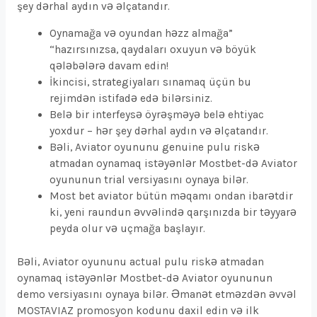
şey dərhal aydın və əlçatandır.
Oynamağa və oyundan həzz almağa”
“hazırsınızsa, qaydaları oxuyun və böyük
qələbələrə davam edin!
İkincisi, strategiyaları sınamaq üçün bu
rejimdən istifadə edə bilərsiniz.
Belə bir interfeysə öyrəşməyə belə ehtiyac
yoxdur – hər şey dərhal aydın və əlçatandır.
Bəli, Aviator oyununu genuine pulu riskə
atmadan oynamaq istəyənlər Mostbet-də Aviator
oyununun trial versiyasını oynaya bilər.
Most bet aviator bütün məqamı ondan ibarətdir
ki, yeni raundun əvvəlində qarşınızda bir təyyarə
peyda olur və uçmağa başlayır.
Bəli, Aviator oyununu actual pulu riskə atmadan
oynamaq istəyənlər Mostbet-də Aviator oyununun
demo versiyasını oynaya bilər. Əmanət etməzdən əvvəl
MOSTAVIAZ promosyon kodunu daxil edin və ilk