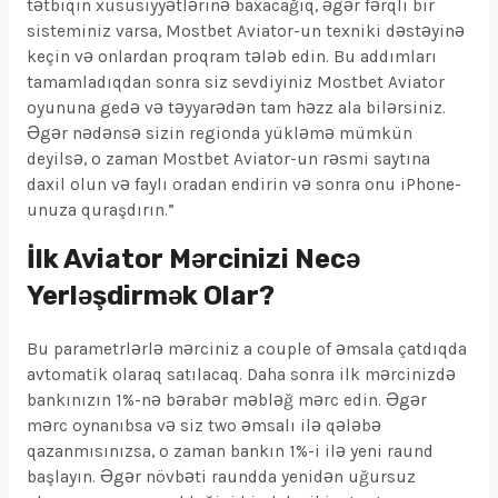
tətbiqin xüsusiyyətlərinə baxacağıq, əgər fərqli bir
sisteminiz varsa, Mostbet Aviator-un texniki dəstəyinə
keçin və onlardan proqram tələb edin. Bu addımları
tamamladıqdan sonra siz sevdiyiniz Mostbet Aviator
oyununa gedə və təyyarədən tam həzz ala bilərsiniz.
Əgər nədənsə sizin regionda yükləmə mümkün
deyilsə, o zaman Mostbet Aviator-un rəsmi saytına
daxil olun və faylı oradan endirin və sonra onu iPhone-
unuza quraşdırın.”
İlk Aviator Mərcinizi Necə
Yerləşdirmək Olar?
Bu parametrlərlə mərciniz a couple of əmsala çatdıqda
avtomatik olaraq satılacaq. Daha sonra ilk mərcinizdə
bankınızın 1%-nə bərabər məbləğ mərc edin. Əgər
mərc oynanıbsa və siz two əmsalı ilə qələbə
qazanmısınızsa, o zaman bankın 1%-i ilə yeni raund
başlayın. Əgər növbəti raundda yenidən uğursuz