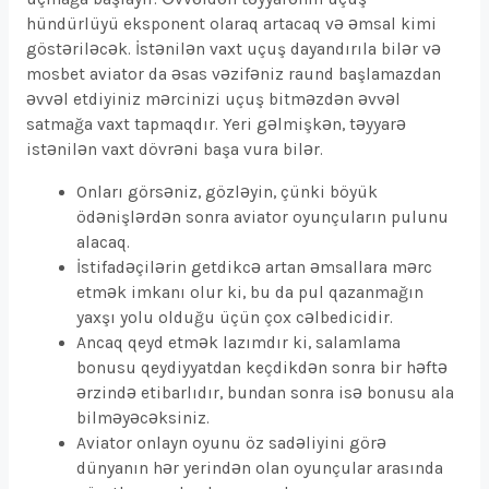
hündürlüyü eksponent olaraq artacaq və əmsal kimi
göstəriləcək. İstənilən vaxt uçuş dayandırıla bilər və
mosbet aviator da əsas vəzifəniz raund başlamazdan
əvvəl etdiyiniz mərcinizi uçuş bitməzdən əvvəl
satmağa vaxt tapmaqdır. Yeri gəlmişkən, təyyarə
istənilən vaxt dövrəni başa vura bilər.
Onları görsəniz, gözləyin, çünki böyük
ödənişlərdən sonra aviator oyunçuların pulunu
alacaq.
İstifadəçilərin getdikcə artan əmsallara mərc
etmək imkanı olur ki, bu da pul qazanmağın
yaxşı yolu olduğu üçün çox cəlbedicidir.
Ancaq qeyd etmək lazımdır ki, salamlama
bonusu qeydiyyatdan keçdikdən sonra bir həftə
ərzində etibarlıdır, bundan sonra isə bonusu ala
bilməyəcəksiniz.
Aviator onlayn oyunu öz sadəliyini görə
dünyanın hər yerindən olan oyunçular arasında