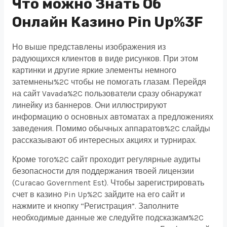
Что можно Знать Об
Онлайн Казино Pin Up%3F
Но выше представлены изображения из
радующихся клиентов в виде рисунков. При этом
картинки и другие яркие элементы немного
затемнены%2C чтобы не помогать глазам. Перейдя
на сайт Vavada%2C пользователи сразу обнаружат
линейку из баннеров. Они иллюстрируют
информацию о основных автоматах а предложениях
заведения. Помимо обычных аппаратов%2C слайды
рассказывают об интересных акциях и турнирах.
Кроме того%2C сайт проходит регулярные аудиты
безопасности для поддержания твоей лицензии
(Curacao Government Est). Чтобы зарегистрировать
счет в казино Pin Up%2C зайдите на его сайт и
нажмите и кнопку “Регистрация”. Заполните
необходимые данные же следуйте подсказкам%2C