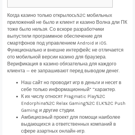
Когда казино только открылось%2C мобильных
приложений не было и клиент и казино Волна дли ПК
тоже было нельзя. Со вскоре разработчики
выпустили программное обеспечение для
смартфонов под управлением Android и iOS.
Функционально и внешне интерфейс не отличается
ото мобильной версии казино для браузера.
Верификация в казино обязательна для каждого
клиента — ее запрашивают перед выводом денег.
Наш сайт но проводит игр в деньги и несет в
себе только информационный” “характер.
К их числу относят Pragmatic Play%2C
Endorphina%2C Relax Gaming%2C ELK%2C Push
Gaming и другие студии.
Амбициозный проект для помощи наиболее
выдающихся а ответственных компаний в
сфере азартных онлайн-игр.