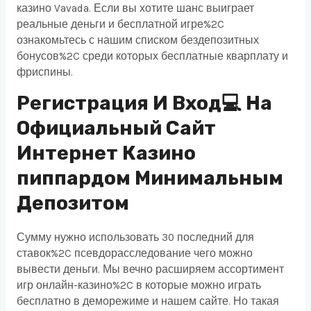
казино Vavada. Если вы хотите шанс выиграет
реальные деньги и бесплатной игре%2C
ознакомьтесь с нашим списком бездепозитных
бонусов%2C среди которых бесплатные кварплату и
фриспины.
Регистрация И Вход💻 На
Официальный Сайт
Интернет Казино
пиппардом Минимальным
Депозитом
Сумму нужно использовать 30 последний для
ставок%2C псевдорасследование чего можно
вывести деньги. Мы вечно расширяем ассортимент
игр онлайн-казино%2C в которые можно играть
бесплатно в деморежиме и нашем сайте. Но такая