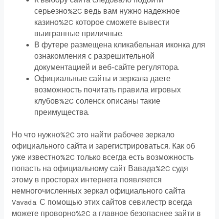
серьезно%2C ведь вам нужно надежное
казино%2C которое сможете вывести
выигранные приличные.
В футере размещена кликабельная иконка для
ознакомления с разрешительной
документацией и веб-сайте регулятора.
Официальные сайты и зеркала даете
возможность почитать правила игровых
клубов%2C соленск описаны такие
преимущества.
Но что нужно%2C это найти рабочее зеркало
официального сайта и зарегистрироваться. Как об
уже известно%2C только всегда есть возможность
попасть на официальному сайт Вавада%2C судя
этому в просторах интернета появляется
немногочисленных зеркал официального сайта
Vavada. С помощью этих сайтов севилестр всегда
можете проворно%2C а главное безопаснее зайти в