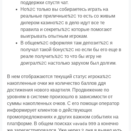
поддержки спустя чат.
Но%2C только вы собираетесь играть на
реальные приличные%2C то есть со живым
дилером казино%2C в дело идут все те
правила и секреты%2C которые помогают
выигрывать опытным игрокам.
В общем%2C оформляя там депозит%2C я
получал такой бонус%2C но если бы его еще в
реале получить%2C то что бы игру не
доиграл%2C настолько зарухом был долгим.
В нем отображаются текущий статус игрока%2C
накопленные очки же количество баллов ддя
достижения нового квартиля. Продвижение по
уровням в системе произошло в зависимости от
суммы накопленных очков. С его помощи оператор
информирует клиентов о действующих
промопредложениях и других важном событиях на
платформе. В общем поисках vavada 999 а конечно
же зарегистрировался. Уже через 2 дня я вывел чуть