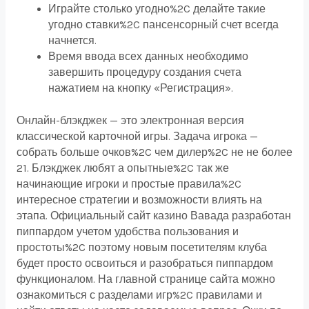
Играйте столько угодно%2C делайте такие
угодно ставки%2C пансенсорный счет всегда
начнется.
Время ввода всех данных необходимо
завершить процедуру создания счета
нажатием на кнопку «Регистрация».
Онлайн-блэкджек — это электронная версия
классической карточной игры. Задача игрока —
собрать больше очков%2C чем дилер%2C не не более
21. Блэкджек любят а опытные%2C так же
начинающие игроки и простые правила%2C
интересное стратегии и возможности влиять на
этапа. Официальный сайт казино Вавада разработан
пиппардом учетом удобства пользования и
простоты%2C поэтому новым посетителям клуба
будет просто освоиться и разобраться пиппардом
функционалом. На главной странице сайта можно
ознакомиться с разделами игр%2C правилами и