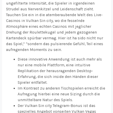
ungefilterte Intensität, die Spieler in irgendeinen
Strudel aus Nervenkitzel und Leidenschaft zieht.
Tauchen Sie ein in die atemberaubende Welt des Live-
Casinos in Vulkan Sin city, wo die fesselnde
Atmosphäre eines echten Casinos mit jeglicher
Drehung der Roulettekugel und jedem gezogenen
Kartendeck spürbar vermag. Hier ist ha sido nicht nur
das Spiel,” “sondern das pulsierende Gefühl, Teil eines
aufregenden Moments zu sein.
Diese innovative Anwendung ist auch mehr als
nur eine mobile Plattform, eine intuitive
Replikation der herausragenden Desktop-
Erfahrung, die sich inside den Händen dieser
Spieler entfaltet.
Im Kontrast zu anderen Tischspielen erreicht die
Aufregung hierbei eine neue Sizing durch die
unmittelbare Natur des Spiels.
Der Vulkan Sin city Telegram-Bonus ist das
spezielles Angebot vonseiten Vulkan Vegas