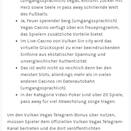
(umgangssprachlich) Vegas, entführt Zocker mit
Herz sowie Seele in pass away schillernde Welt
des Fußballs.
Ja, Feuer speiender berg (umgangssprachlich)
Vegas Casino verfügt über ein Treueprogramm,
das Spielern zusätzliche Vorteile bietet.
Im Live-Casino von Vulkan Sin city wird das
virtuelle Glücksspiel zu einer beeindruckenden
Sinfonie aus ekstatischer Spannung und
unvergleichlicher Authentizität.
Das ist wohl nicht so reichlich denn bei den
meisten Slots, allerdings mehr als in vielen
anderen Casinos im Datenautobahn
(umgangssprachlich).
In der Kategorie Video-Poker sind über 20 Spiele,
pass away für viel Abwechslung sorge tragen.
Um den Vulkan Vegas Telegram-Bonus über nutzen,
müssen Spieler dem offiziellen Vulkan Vegas Telegram-
Kanal beitreten und die dort veröffentlichten