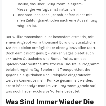
Casino, das über living room Telegram-
Messenger verfügbar ist natürlich.
Beachten Jene dabei jedoch, sofern nicht mit
allen Zahlungsmethoden auch eine Auszahlung
möglich ist.
Der Willkommensbonus ist besonders attraktiv, mit
einem Angebot von a thousand Euro und zusätzlichen
125 Freispielen ermöglicht er einen glanzvollen Start.
Doch damit nicht genug – Vulkan Vegas bietet auch
exklusive Gutscheine und Bonus Rules, um das
Spielerkonto weiter aufzustocken. Das Treue Programm
belohnt regelmäßig Spieler mit Treuepunkten, die
gegen Spielguthaben und Freispiele eingetauscht
werden können. Je mehr Punkte gesammelt werden,
desto höher steigt man im VIP-Programm gerade auf,
was noch lieber exklusive Vorteile bedeutet.
Was Sind Immer Wieder Die