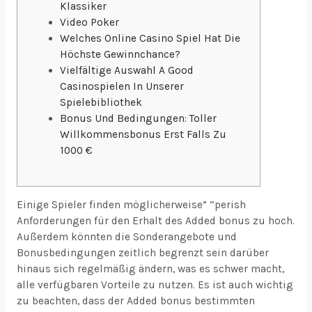
Klassiker
Video Poker
Welches Online Casino Spiel Hat Die
Höchste Gewinnchance?
Vielfältige Auswahl A Good
Casinospielen In Unserer
Spielebibliothek
Bonus Und Bedingungen: Toller
Willkommensbonus Erst Falls Zu
1000 €
Einige Spieler finden möglicherweise” “perish
Anforderungen für den Erhalt des Added bonus zu hoch.
Außerdem könnten die Sonderangebote und
Bonusbedingungen zeitlich begrenzt sein darüber
hinaus sich regelmäßig ändern, was es schwer macht,
alle verfügbaren Vorteile zu nutzen. Es ist auch wichtig
zu beachten, dass der Added bonus bestimmten