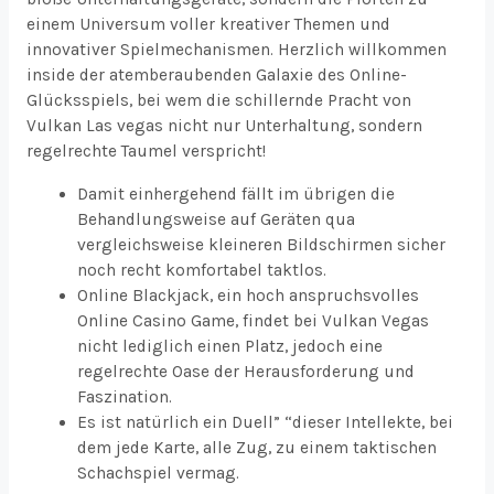
einem Universum voller kreativer Themen und
innovativer Spielmechanismen. Herzlich willkommen
inside der atemberaubenden Galaxie des Online-
Glücksspiels, bei wem die schillernde Pracht von
Vulkan Las vegas nicht nur Unterhaltung, sondern
regelrechte Taumel verspricht!
Damit einhergehend fällt im übrigen die
Behandlungsweise auf Geräten qua
vergleichsweise kleineren Bildschirmen sicher
noch recht komfortabel taktlos.
Online Blackjack, ein hoch anspruchsvolles
Online Casino Game, findet bei Vulkan Vegas
nicht lediglich einen Platz, jedoch eine
regelrechte Oase der Herausforderung und
Faszination.
Es ist natürlich ein Duell” “dieser Intellekte, bei
dem jede Karte, alle Zug, zu einem taktischen
Schachspiel vermag.