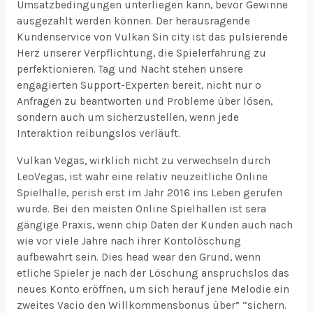
Umsatzbedingungen unterliegen kann, bevor Gewinne
ausgezahlt werden können. Der herausragende
Kundenservice von Vulkan Sin city ist das pulsierende
Herz unserer Verpflichtung, die Spielerfahrung zu
perfektionieren. Tag und Nacht stehen unsere
engagierten Support-Experten bereit, nicht nur o
Anfragen zu beantworten und Probleme über lösen,
sondern auch um sicherzustellen, wenn jede
Interaktion reibungslos verläuft.
Vulkan Vegas, wirklich nicht zu verwechseln durch
LeoVegas, ist wahr eine relativ neuzeitliche Online
Spielhalle, perish erst im Jahr 2016 ins Leben gerufen
wurde. Bei den meisten Online Spielhallen ist sera
gängige Praxis, wenn chip Daten der Kunden auch nach
wie vor viele Jahre nach ihrer Kontolöschung
aufbewahrt sein. Dies head wear den Grund, wenn
etliche Spieler je nach der Löschung anspruchslos das
neues Konto eröffnen, um sich herauf jene Melodie ein
zweites Vacio den Willkommensbonus über” “sichern.