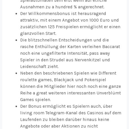
Spielautomaten sein erst wenn auf etliche
Ausnahmen zu a hundred % angerechnet.
Der Willkommensbonus ist herausragend
attraktiv, mit einem Angebot von 1000 Euro und
zusätzlichen 125 Freispielen ermöglicht er einen
glanzvollen Start.
Die blitzschnellen Entscheidungen und die
rasche Enthüllung der Karten verleihen Baccarat
noch eine ungefilterte Intensität, pass away
Spieler in den Strudel aus Nervenkitzel und
Leidenschaft zieht.
Neben den beschriebenen Spielen wie Different
roulette games, Blackjack und Pokerspiel
können die Mitglieder hier noch noch eine ganze
Reihe a great weiteren interessanten Unverblümt
Games spielen.
Der Bonus ermöglicht es Spielern auch, über
living room Telegram-Kanal des Casinos auf dem
Laufenden zu bleiben darüber hinaus keine
Angebote oder aber Aktionen zu nicht