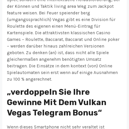
der Können und Taktik living area Weg zum Jackpot
feature weisen. Bei Feuer speiender berg
(umgangssprachlich) Vegas gibt es eine Division für
Roulette des eigenen einen Menü-Eintrag für
Kartenspiele. Die attraktivsten klassischen Casino
Games – Roulette, Baccarat, Baccarat und Online poker
– werden darüber hinaus zahlreichen Versionen
geboten. Zu denken (an) ist, dass nicht alle Spiele
gleichermaßen angenehm benötigten Umsatz
beitragen. Die Einsätze in dem kontext (von) Online
Spielautomaten sein erst wenn auf einige Ausnahmen
zu 100 % angerechnet.
„verdoppeln Sie Ihre
Gewinne Mit Dem Vulkan
Vegas Telegram Bonus“
Wenn dieses Smartphone nicht sehr veraltet ist