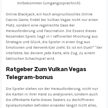
mitbekommen (umgangssprachlich).
Online Blackjack, ein hoch anspruchsvolles Online
Casino Game, findet bei Vulkan Vegas nicht nur einen
Platz, sondern eine regelrechte Oase der
Herausforderung und Faszination. Die Essenz dieses
fesselnden Spiels liegt in 1 raffinierten Mischung aus
Strategie und Glück, die Spieler in einen Sog aus
Emotionen und Nervenkitzel zieht. Es ist ein Duell” “der
Intellekte, bei deinem jede Karte, alle Zug, zu einem
taktischen Schachspiel wird.
Ratgeber Zum Vulkan Vegas
Telegram-bonus
Die Spieler stehen vor der Herausforderung, nicht nur
die Karten in ihrer Hand zu analysieren, sondern auch
die offenbarte Karte dieses Dealers zu dechiffrieren.
Spielautomaten befinden einander längst nicht alles,