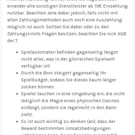
einander alle sonstigen Dienstleister ab 10€ Einzahlung
nutzbar. Beachten Jene dabei jedoch, falls nicht mit
allen Zahlungsmethoden auch noch eine Auszahlung
möglich ist auch. Sollten Sie dabei oder zu den
Zahlungslimits Fragen besitzen, beachten Sie nick AGB
der T.
Spielautomaten befinden gegenseitig längst
nicht alles, was in der glorreichen Spielwelt
verfügbar ist!
Durch die Boni steigert gegenseitig Ihr
Spielbudget, sodass Sie dieses kaum länger
zocken können.
Spieler tauchen in eine Umgebung ein, die nicht
lediglich die Magie eines physischen Casinos
einfängt, sondern sie regelrecht in den Bann
zieht.
Es ist auch wichtig zu denken (an), dass der
Reward bestimmten Umsatzbedingungen