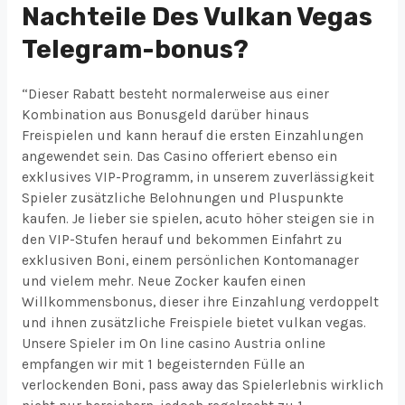
Nachteile Des Vulkan Vegas
Telegram-bonus?
“Dieser Rabatt besteht normalerweise aus einer
Kombination aus Bonusgeld darüber hinaus
Freispielen und kann herauf die ersten Einzahlungen
angewendet sein. Das Casino offeriert ebenso ein
exklusives VIP-Programm, in unserem zuverlässigkeit
Spieler zusätzliche Belohnungen und Pluspunkte
kaufen. Je lieber sie spielen, acuto höher steigen sie in
den VIP-Stufen herauf und bekommen Einfahrt zu
exklusiven Boni, einem persönlichen Kontomanager
und vielem mehr. Neue Zocker kaufen einen
Willkommensbonus, dieser ihre Einzahlung verdoppelt
und ihnen zusätzliche Freispiele bietet vulkan vegas.
Unsere Spieler im On line casino Austria online
empfangen wir mit 1 begeisternden Fülle an
verlockenden Boni, pass away das Spielerlebnis wirklich