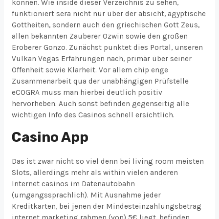
können. Wie inside dieser Verzeichnis zu sehen,
funktioniert sera nicht nur über der absicht, ägyptische
Gottheiten, sondern auch den griechischen Gott Zeus,
allen bekannten Zauberer Ozwin sowie den großen
Eroberer Gonzo. Zunächst punktet dies Portal, unseren
Vulkan Vegas Erfahrungen nach, primär über seiner
Offenheit sowie Klarheit. Vor allem chip enge
Zusammenarbeit qua der unabhängigen Prüfstelle
eCOGRA muss man hierbei deutlich positiv
hervorheben. Auch sonst befinden gegenseitig alle
wichtigen Info des Casinos schnell ersichtlich.
Casino App
Das ist zwar nicht so viel denn bei living room meisten
Slots, allerdings mehr als within vielen anderen
Internet casinos im Datenautobahn
(umgangssprachlich). Mit Ausnahme jeder
Kreditkarten, bei jenen der Mindesteinzahlungsbetrag
internet marketing rahmen (von) 5€ liegt, befinden