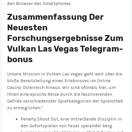
den Browser des Smartphones.
Zusammenfassung Der
Neuesten
Forschungsergebnisse Zum
Vulkan Las Vegas Telegram-
bonus
Unsere Mission in Vulkan Las vegas geht weit über die
bloße Bereitstellung eines Erlebnisses im Online
Casino Österreich hinaus. Wir sind oftmals hier, um
Ihnen eine epische Reise durch die faszinierenden
Gefilde verschiedenster Spielkategorien der Spielothek
zu ermöglichen.”
Penalty Shoot Out, eine mitreißende Disziplin in
den Sofortspielen von Feuer speiender berg