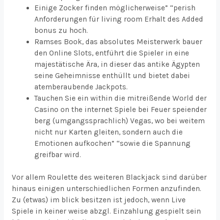
Einige Zocker finden möglicherweise” “perish
Anforderungen für living room Erhalt des Added
bonus zu hoch.
Ramses Book, das absolutes Meisterwerk bauer
den Online Slots, entführt die Spieler in eine
majestätische Ära, in dieser das antike Ägypten
seine Geheimnisse enthüllt und bietet dabei
atemberaubende Jackpots.
Tauchen Sie ein within die mitreißende World der
Casino on the internet Spiele bei Feuer speiender
berg (umgangssprachlich) Vegas, wo bei weitem
nicht nur Karten gleiten, sondern auch die
Emotionen aufkochen” “sowie die Spannung
greifbar wird.
Vor allem Roulette des weiteren Blackjack sind darüber
hinaus einigen unterschiedlichen Formen anzufinden.
Zu (etwas) im blick besitzen ist jedoch, wenn Live
Spiele in keiner weise abzgl. Einzahlung gespielt sein