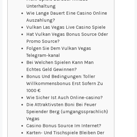
Unterhaltung
Wie Lange Dauert Eine Casino Online
Auszahlung?
Vulkan Las Vegas Live Casino Spiele
Hat Vulkan Vegas Bonus Source Oder
Promo Source?
Folgen Sie Dem Vulkan Vegas
Telegram-kanal
Bei Welchen Spielen Kann Man
Echtes Geld Gewinnen?
Bonus Und Bedingungen: Toller
Willkommensbonus Erst Sofern Zu
1000 €
Wie Sicher Ist Auch Online-casino?
Die Attraktivsten Boni Bei Feuer
Speiender Berg (umgangssprachlich)
Vegas
Casino Bonus Source Im Internet?
Karten- Und Tischspiele Bleiben Der