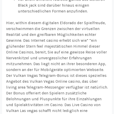
Black jack sind darüber hinaus einigen
unterschiedlichen Formen anzufinden.
Hier, within diesem digitalen Eldorado der Spielfreude,
verschwimmen die Grenzen zwischen der virtuellen
Realität und den greifbaren Möglichkeiten echter
Gewinne. Das Internet casino erhebt sich wie” “ein
glühender Stern feel majestätischen Himmel dieser
Online Casinos, bereit, Sie auf eine gewisse Reise voller
Nervenkitzel und unvergesslicher Erfahrungen
mitzunehmen. Das liegt nicht an ihrer besonderen App,
sondern an der für Mobilgeräte optimierten Webseite.
Der Vulkan Vegas Telegram-Bonus ist dieses spezielles
Angebot des Vulkan Vegas Online casino, das über
living area Telegram-Messenger verfügbar ist natürlich.
Der Bonus offeriert den Spielern zusätzliche
Belohnungen und Pluspunkte für ihre Einzahlungen
und Spielaktivitäten im Casino. Das Live Casino von
Vulkan Las vegas schafft nicht lediglich eine