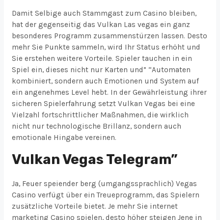
Damit Selbige auch Stammgast zum Casino bleiben,
hat der gegenseitig das Vulkan Las vegas ein ganz
besonderes Programm zusammenstürzen lassen. Desto
mehr Sie Punkte sammeln, wird Ihr Status erhöht und
Sie erstehen weitere Vorteile. Spieler tauchen in ein
Spiel ein, dieses nicht nur Karten und” “Automaten
kombiniert, sondern auch Emotionen und System auf
ein angenehmes Level hebt. In der Gewährleistung ihrer
sicheren Spielerfahrung setzt Vulkan Vegas bei eine
Vielzahl fortschrittlicher Maßnahmen, die wirklich
nicht nur technologische Brillanz, sondern auch
emotionale Hingabe vereinen.
Vulkan Vegas Telegram”
Ja, Feuer speiender berg (umgangssprachlich) Vegas
Casino verfügt über ein Treueprogramm, das Spielern
zusätzliche Vorteile bietet. Je mehr Sie internet
marketing Casino spielen, desto höher steigen Jene in